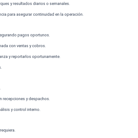
rques y resultados diarios o semanales.
encia para asegurar continuidad en la operación.
asegurando pagos oportunos.
nada con ventas y cobros.
ranza y reportarlos oportunamente.
s.
.
on recepciones y despachos.
isis y control interno.
requiera.