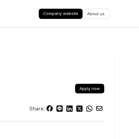
Company website
About us
Apply now
Share: